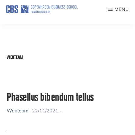
Skip
MENU
to
ENTREPRENEURSHIPCHAIR
main
content
WEBTEAM
Phasellus bibendum tellus
Webteam
·
22/11/2021
·