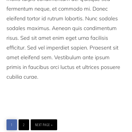
fermentum neque, et commodo mi. Donec
eleifend tortor id rutrum lobortis. Nunc sodales
sodales maximus. Aenean quis condimentum
risus. Sed sit amet enim eget urna facilisis
efficitur. Sed vel imperdiet sapien. Praesent sit
amet eleifend sem. Vestibulum ante ipsum
primis in faucibus orci luctus et ultrices posuere
cubilia curae.
PAGE
PAGE
GO
TO
1
2
NEXT PAGE »