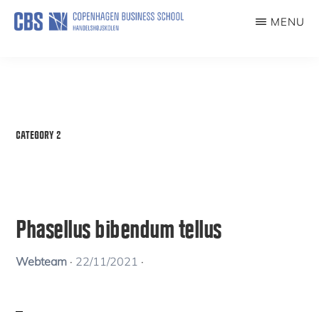
Skip
MENU
to
ENTREPRENEURSHIPCHAIR
main
content
CATEGORY 2
Phasellus bibendum tellus
Webteam
·
22/11/2021
·